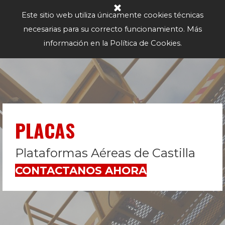
Vaya al Contenido
Saltar menú
Este sitio web utiliza únicamente cookies técnicas
necesarias para su correcto funcionamiento. Más
información en la Política de Cookies.
PLACAS
Plataformas Aéreas de Castilla
CONTACTANOS AHORA